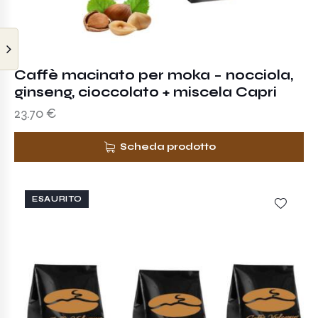
Caffè macinato per moka – nocciola,
ginseng, cioccolato + miscela Capri
23.70
€
Scheda prodotto
ESAURITO