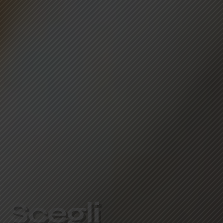
S
c
e
g
l
i