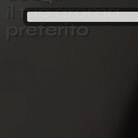
i
l
t
u
o
a
r
o
m
a
p
r
e
f
e
r
i
t
o