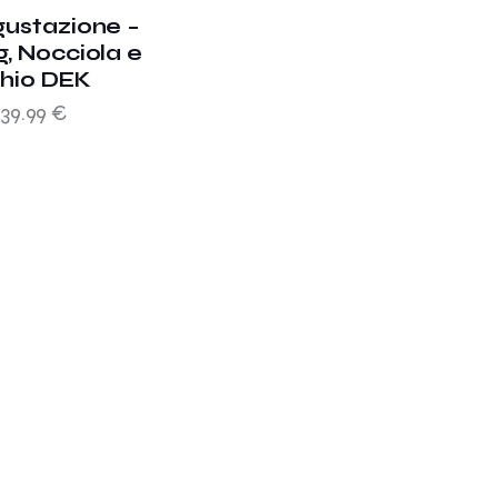
gustazione –
, Nocciola e
chio DEK
39.99
€