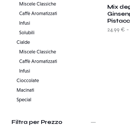
Miscele Classiche
Mix de
Ginseng
Caffè Aromatizzati
Pistac
Infusi
24.99
€
-
Solubili
Cialde
Miscele Classiche
Caffè Aromatizzati
Infusi
Cioccolate
Macinati
Special
Filtra per Prezzo