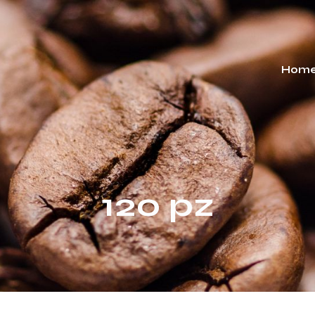
Hom
120 pz