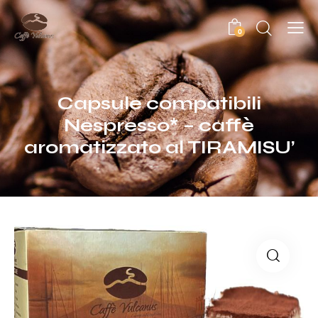
0
Capsule compatibili
Nespresso* – caffè
aromatizzato al TIRAMISU’