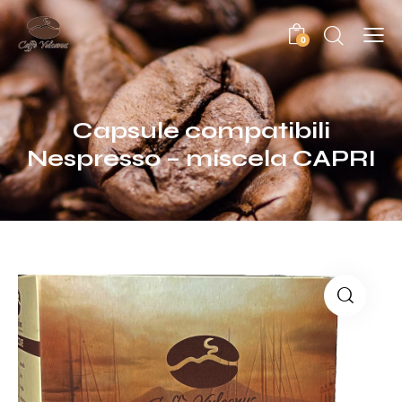
0
Capsule compatibili
Nespresso – miscela CAPRI