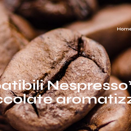
Hom
ibili Nespresso*
ccolate aromatiz