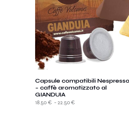
Capsule compatibili Nespress
– caffè aromatizzato al
GIANDUIA
18.50
€
-
22.50
€