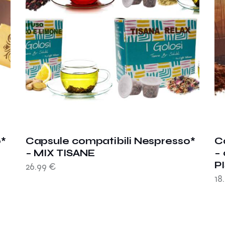
o*
Capsule compatibili Nespresso*
C
– MIX TISANE
–
P
26.99
€
18