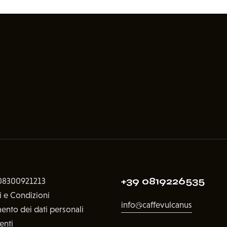
+39 0819226535
 08300921213
i e Condizioni
info@caffevulcanus
ento dei dati personali
enti