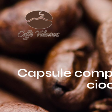
Capsule compat
cio