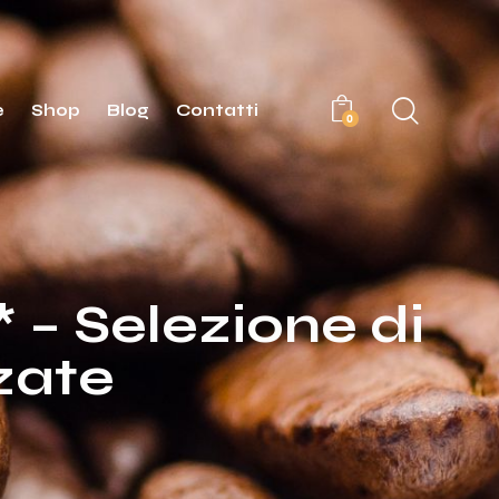
e
Shop
Blog
Contatti
0
 – Selezione di
zate