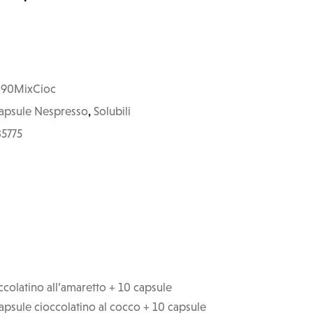
90MixCioc
,
apsule Nespresso
Solubili
35775
ccolatino all’amaretto + 10 capsule
 capsule cioccolatino al cocco + 10 capsule