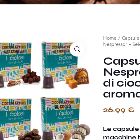
Home
Capsule
Nespresso* – Sel
Capsu
Nespr
di cio
aroma
26.99
€
Le capsule
macchine 