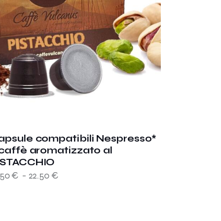
apsule compatibili Nespresso*
 caffè aromatizzato al
ISTACCHIO
.50
€
-
22.50
€