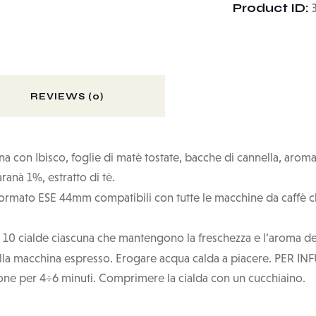
Product ID:
REVIEWS (0)
na con Ibisco, foglie di matè tostate, bacche di cannella, aroma n
ranà 1%, estratto di tè.
formato ESE 44mm compatibili con tutte le macchine da caffè ch
 10 cialde ciascuna che mantengono la freschezza e l’aroma degli
ella macchina espresso. Erogare acqua calda a piacere. PER INF
sione per 4÷6 minuti. Comprimere la cialda con un cucchiaino.