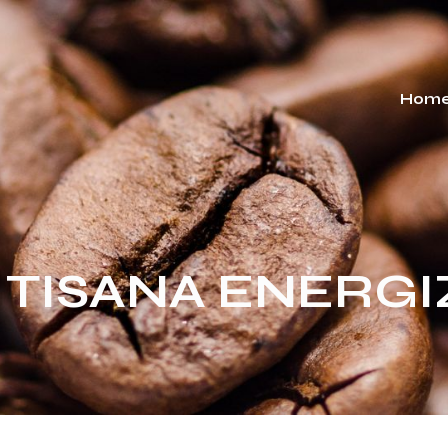
Hom
 – TISANA ENERG