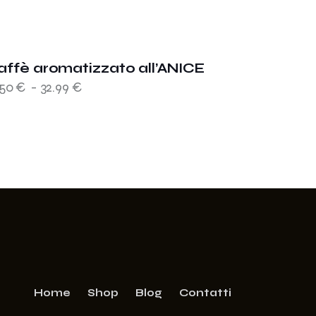
affè aromatizzato all’ANICE
.50
€
-
32.99
€
Home
Shop
Blog
Contatti