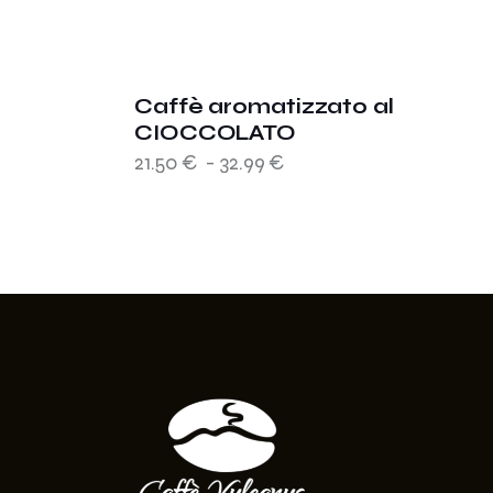
Caffè aromatizzato al
CIOCCOLATO
21.50
€
-
32.99
€