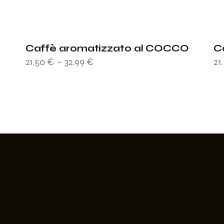
Caffè aromatizzato al COCCO
C
21.50
€
-
32.99
€
21