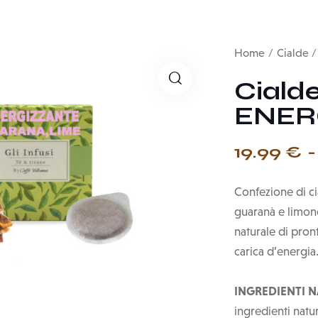
Home
Cialde
Ciald
ENER
19.99
€
-
Confezione di ci
guaranà e limone
naturale di pron
carica d’energia
INGREDIENTI N
ingredienti natura