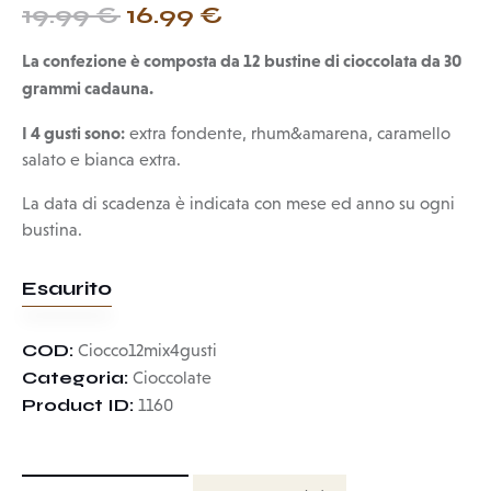
19.99
€
16.99
€
La confezione è composta da 12 bustine di cioccolata da 30
grammi cadauna.
I 4 gusti sono:
extra fondente, rhum&amarena, caramello
salato e bianca extra.
La data di scadenza è indicata con mese ed anno su ogni
bustina.
Esaurito
COD:
Ciocco12mix4gusti
Categoria:
Cioccolate
Product ID:
1160