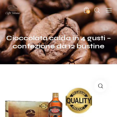
0
Cioccolata calda in 4 gusti –
confezione da 12 bustine