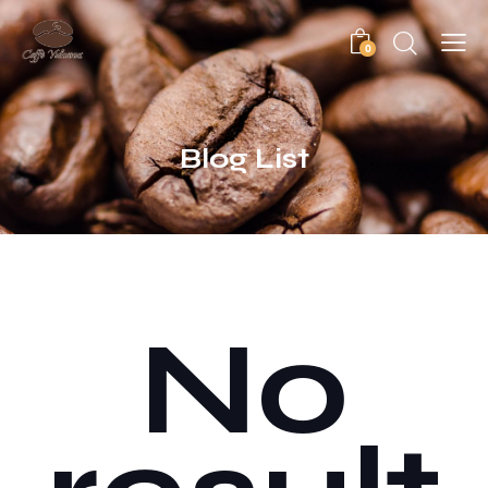
0
Blog List
No