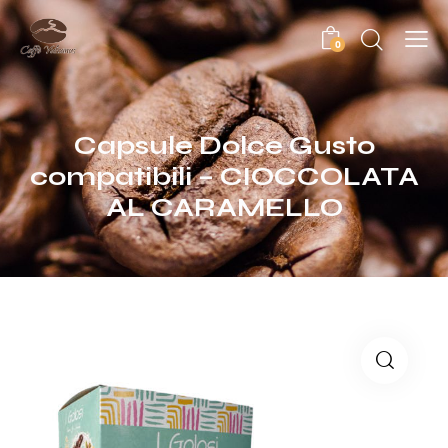
0
Capsule Dolce Gusto
compatibili – CIOCCOLATA
AL CARAMELLO