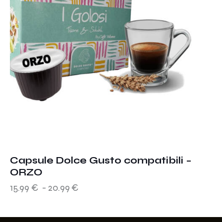
Capsule Dolce Gusto compatibili –
ORZO
15.99
€
-
20.99
€