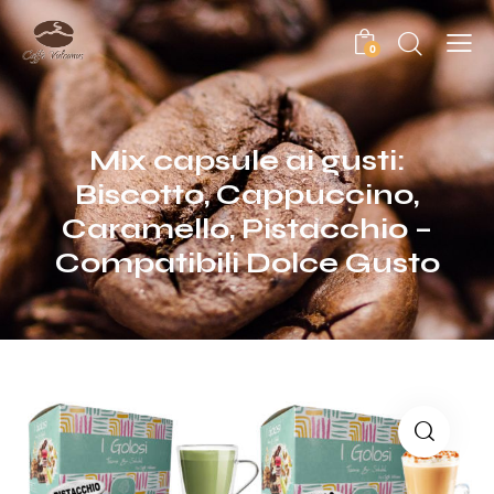
0
Mix capsule ai gusti:
Biscotto, Cappuccino,
Caramello, Pistacchio –
Compatibili Dolce Gusto