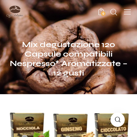
0
Mix degustazione 120
Capsule compatibili
Nespresso* Aromatizzate –
12 gusti