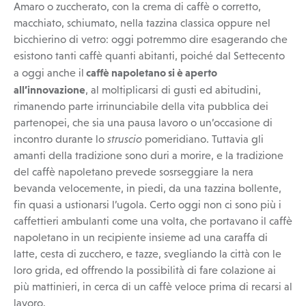
Amaro o zuccherato, con la crema di caffè o corretto,
macchiato, schiumato, nella tazzina classica oppure nel
bicchierino di vetro: oggi potremmo dire esagerando che
esistono tanti caffè quanti abitanti, poiché dal Settecento
caffè napoletano si è aperto
a oggi anche il
all’innovazione
, al moltiplicarsi di gusti ed abitudini,
rimanendo parte irrinunciabile della vita pubblica dei
partenopei, che sia una pausa lavoro o un’occasione di
incontro durante lo
struscio
pomeridiano. Tuttavia gli
amanti della tradizione sono duri a morire, e la tradizione
del caffè napoletano prevede sosrseggiare la nera
bevanda velocemente, in piedi, da una tazzina bollente,
fin quasi a ustionarsi l’ugola. Certo oggi non ci sono più i
caffettieri ambulanti come una volta, che portavano il caffè
napoletano in un recipiente insieme ad una caraffa di
latte, cesta di zucchero, e tazze, svegliando la città con le
loro grida, ed offrendo la possibilità di fare colazione ai
più mattinieri, in cerca di un caffè veloce prima di recarsi al
lavoro.