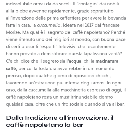
indissolubile ormai da da secoli. Il “contagio” dai nobili
allla plebe avvenne rapidamente, grazie soprattutto
all’invenzione della prima caffettiera per avere la bevanda
fatta in casa, la
cuccumella
, ideata nel 1817 dal francese
Morize. Ma qual è il segreto del caffè napoletano? Perché
viene ritenuto uno dei migliori al mondo, con buona pace
di certi presunti “esperti” televisivi che recentemente
hanno provato a demistificare questa lapalissiana verità?
l’acqua
macinatura
C’è chi dice che il segreto sia
, chi la
caffè
, per cui la tostatura avverrebbe in un momento
preciso, dopo qualche giorno di riposo dei chicchi,
favorendo un’estrazione più intensa degli aromi. In ogni
caso, dalla cuccumella alla macchinetta espresso di oggi, il
caffè napoletano resta un must irrinunciabile dentro
qualsiasi casa, oltre che un rito sociale quando si va al bar.
Dalla tradizione all’innovazione: il
caffè napoletano la bar