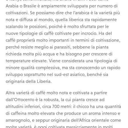
Arabia o Brasile è ampiamente sviluppata per numero di
coltivazioni. Se possiamo dire che l’arabica è la varietà più
nota e diffusa al mondo, quella liberica sta rapidamente
scalando le posizioni, poiché è molto sfruttata per le
nuove tipologie di caffè coltivate per incrocio. Ha del
caffè proprietà molto importanti in termini di coltivazione,
perché resiste meglio ai parassiti, sebbene la pianta
richieda molta più acqua e ha bisogno per crescere di
temperature elevate. Viene considerata una tipologia di
minore qualità complessiva, ma sta conoscendo un rapido
sviluppo soprattutto nel sud-est asiatico, benché sia
originaria della Liberia.
Altra varietà di caffè molto nota e coltivata a partire
dall’Ottocento è la robusta, la cui pianta cresce ad
altitudini inferiori, circa 700 metri: il chicco ha una quantità
di caffeina molto elevata che produce un aroma intenso e
amarognolo, e seppur originaria dell’Africa orientale come
molte varietà, è oggi coltivata massicciamente in molti